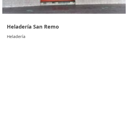
Heladería San Remo
Heladería
Provincia de Mendoza
La Heladería San Remo en San Martín, Mendoza, se
destaca por sus helados artesanales y...
9
(9)
9 septiembre, 2025
Heladerías en Argentina: guía de locales artesanales,
gelaterías, postrerías y tiendas de helados en todo el
país.