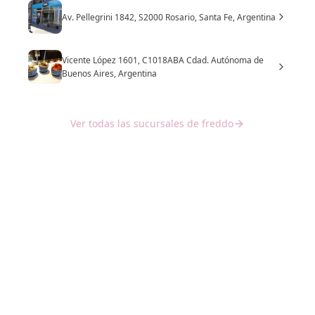
Av. Pellegrini 1842, S2000 Rosario, Santa Fe, Argentina
Vicente López 1601, C1018ABA Cdad. Autónoma de
Buenos Aires, Argentina
Ver todas las sucursales de freddo